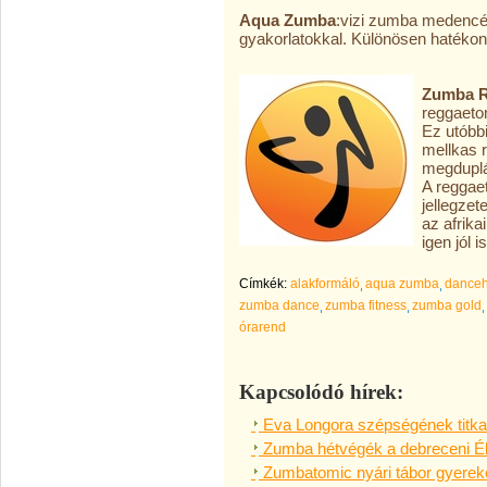
Aqua Zumba
:vizi zumba medencéb
gyakorlatokkal. Különösen hatékon
Zumba R
reggaeton
Ez utóbb
mellkas 
megduplá
A reggae
jellegzet
az afrika
igen jól 
Címkék:
alakformáló
aqua zumba
danceh
zumba dance
zumba fitness
zumba gold
órarend
Kapcsolódó hírek:
Eva Longora szépségének titk
Zumba hétvégék a debreceni É
Zumbatomic nyári tábor gyerek