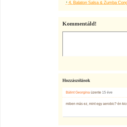
4. Balaton Salsa & Zumba Con
Kommentáld!
Hozzászólások
Bálint Georgina
üzente
15 éve
miben más ez, mint egy aerobic? én kics