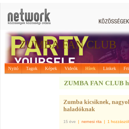
ZUMBA FAN CLUB
Nyitó
Tagok
Képek
Videók
Hírek
Linkek
Fri
ZUMBA FAN CLUB hí
Zumba kicsiknek, nagyok
haladóknak
15 éve
|
nemesi rita
|
1 hozzászó