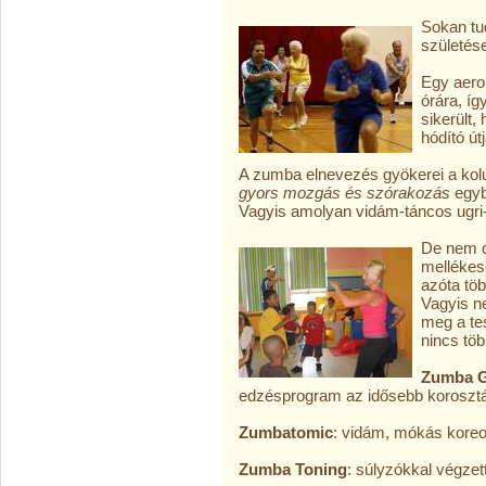
Sokan tu
születése
Egy aero
órára, íg
sikerült,
hódító útj
A zumba elnevezés gyökerei a kolu
gyors mozgás és szórakozás
egyb
Vagyis amolyan vidám-táncos ugri-
De nem c
mellékese
azóta töb
Vagyis ne
meg a te
nincs töb
Zumba 
edzésprogram az idősebb korosztál
Zumbatomic
: vidám, mókás kore
Zumba Toning
: súlyzókkal végzet