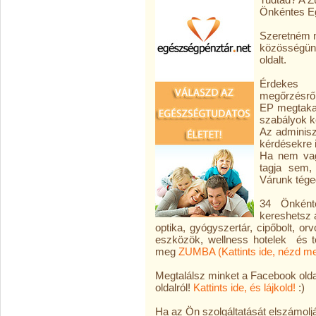
Önkéntes E
Szeretném m
közösségün
oldalt.
Érdekes 
megőrzésről
EP megtakar
szabályok k
Az adminisz
kérdésekre i
Ha nem vag
tagja sem,
Várunk téged
34 Önkénte
kereshetsz
optika, gyógyszertár, cipőbolt, 
eszközök, wellness hotelek és t
meg
ZUMBA (Kattints ide, nézd m
Megtalálsz minket a Facebook oldalá
oldalról!
Kattints ide, és lájkold!
:)
Ha az Ön szolgáltatását elszámol