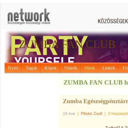
ZUMBA FAN CLUB
Nyitó
Tagok
Képek
Videók
Hírek
Linkek
Fri
ZUMBA FAN CLUB hí
Zumba Egészségpénztár
15 éve
|
Piliskó Zsolt
|
0 hozzászó
Tudtad? A Z