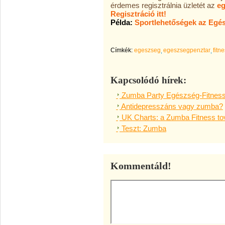
érdemes regisztrálnia üzletét az
eg
Regisztráció itt!
Példa:
Sportlehetőségek az Egés
Címkék:
egeszseg
egeszsegpenztar
fitn
Kapcsolódó hírek:
Zumba Party Egészség-Fitness 
Antidepresszáns vagy zumba?
UK Charts: a Zumba Fitness tov
Teszt: Zumba
Kommentáld!