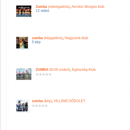
Zumba
(videógaléria)
,
Aerobic Mozgás klub
12 videó
zumba
(képgaléria)
,
Nagycenk klub
5 kép
ZUMBA
00:00 (videó)
,
Egészség Klub
zumba
(kép)
,
VILLÁMCSŐDÜLET