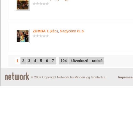
ZUMBA 1
(kép)
,
Nagycenk klub
1
2
3
4
5
6
7
...
104
következő
utolsó
© 2007 Copyright Network.hu Minden jog fenntartva.
Impress