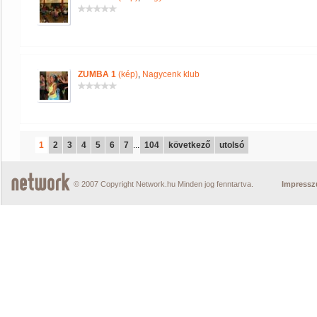
ZUMBA 1
(kép)
,
Nagycenk klub
1
2
3
4
5
6
7
...
104
következő
utolsó
© 2007 Copyright Network.hu Minden jog fenntartva.
Impress