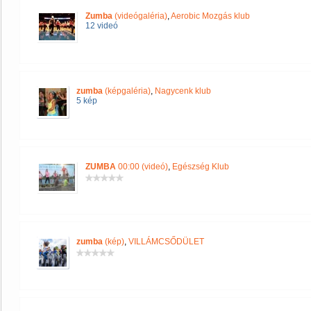
Zumba
(videógaléria)
,
Aerobic Mozgás klub
12 videó
zumba
(képgaléria)
,
Nagycenk klub
5 kép
ZUMBA
00:00 (videó)
,
Egészség Klub
zumba
(kép)
,
VILLÁMCSŐDÜLET