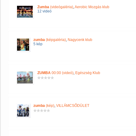
Zumba
(videógaléria)
,
Aerobic Mozgás klub
12 videó
zumba
(képgaléria)
,
Nagycenk klub
5 kép
ZUMBA
00:00 (videó)
,
Egészség Klub
zumba
(kép)
,
VILLÁMCSŐDÜLET