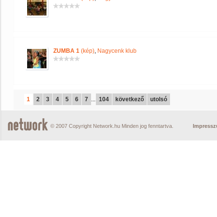
ZUMBA 1
(kép)
,
Nagycenk klub
1
2
3
4
5
6
7
...
104
következő
utolsó
© 2007 Copyright Network.hu Minden jog fenntartva.
Impress